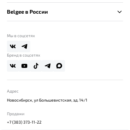
Калькулятор ТО
Новости
Помощь на дорогах
Belgee в России
Контакты
Belgee Линк
О бренде
Belgee Клуб
О дилерском центре
Мы в соцсетях
Belgee Плюс
Правовая информация
Реферальная программа
Бренд в соцсетях
Адрес
Новосибирск, ул Большевистская, зд. 14/1
Продажи
+7 (383) 373-11-22